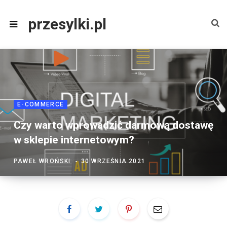
przesylki.pl
E-COMMERCE
Czy warto wprowadzić darmową dostawę
w sklepie internetowym?
PAWEŁ WROŃSKI
30 WRZEŚNIA 2021