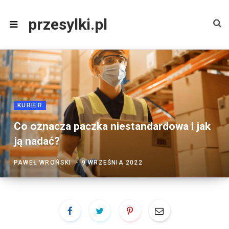
przesylki.pl
KURIER
Co oznacza paczka niestandardowa i jak
ją nadać?
PAWEŁ WROŃSKI
9 WRZEŚNIA 2022