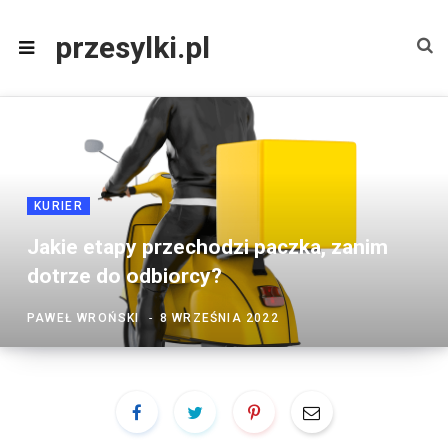
przesylki.pl
KURIER
Jakie etapy przechodzi paczka, zanim
dotrze do odbiorcy?
PAWEŁ WROŃSKI
8 WRZEŚNIA 2022