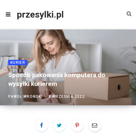
przesylki.pl
KURIER
Sposób pakowania komputera do
wysyłki kurierem
PAWEŁ WROŃSKI
8 WRZEŚNIA 2022