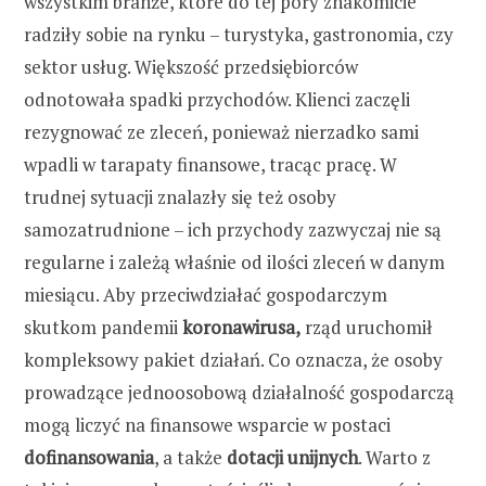
wszystkim branże, które do tej pory znakomicie
radziły sobie na rynku – turystyka, gastronomia, czy
sektor usług. Większość przedsiębiorców
odnotowała spadki przychodów. Klienci zaczęli
rezygnować ze zleceń, ponieważ nierzadko sami
wpadli w tarapaty finansowe, tracąc pracę. W
trudnej sytuacji znalazły się też osoby
samozatrudnione – ich przychody zazwyczaj nie są
regularne i zależą właśnie od ilości zleceń w danym
miesiącu. Aby przeciwdziałać gospodarczym
skutkom pandemii
koronawirusa,
rząd uruchomił
kompleksowy pakiet działań. Co oznacza, że osoby
prowadzące jednoosobową działalność gospodarczą
mogą liczyć na finansowe wsparcie w postaci
dofinansowania
, a także
dotacji unijnych
. Warto z