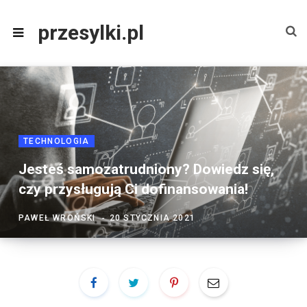
przesylki.pl
TECHNOLOGIA
Jesteś samozatrudniony? Dowiedz się,
czy przysługują Ci dofinansowania!
PAWEŁ WROŃSKI
20 STYCZNIA 2021